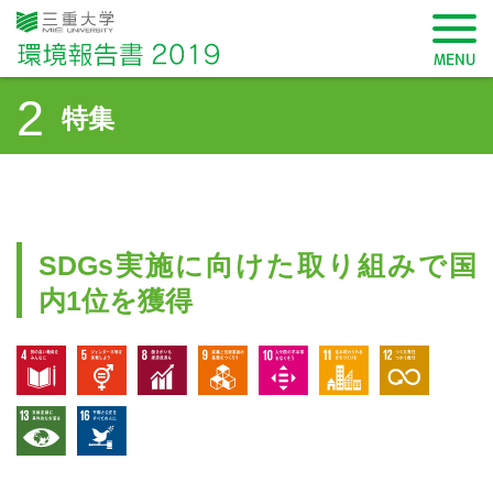
三重大学 環境報告書2019
MENU
2
特集
SDGsから記事を検索
SDGs実施に向けた取り組みで国
内1位を獲得
学長メッセージ
4 質の高い教育をみんなに
5 ジェンダー平等を実現しよう
8 働きがいも経済成長も
9 産業と技術革新の基盤をつ
10 人や国の不平等を
11 住み続け
12 つ
13 気候変動に具体的な対策を
16 平和と公正をすべての人に
三重大学環境方針