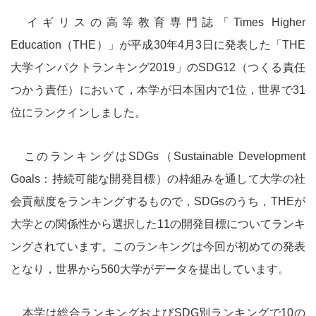
Mie University Environmental Strategy
イギリスの高等教育専門誌「Times Higher
Education（THE）」が平成30年4月3日に発表した「THE
三重大学が目指す環境
大学インパクトランキング2019」のSDG12（つくる責任
つかう責任）において，本学が日本国内で1位，世界で31
位にランクインしました。
三重大学の概要
このランキングはSDGs（Sustainable Development
Goals：持続可能な開発目標）の枠組みを通して大学の社
特集
会貢献度をランキングするもので，SDGsのうち，THEが
大学との関係性から選択した11の開発目標についてランキ
環境ISO学生委員会の活動
ングされています。このランキングは今回が初めての発表
となり，世界から560大学がデータを提出しています。
サステイナブル・
スマートキャンパス
本学は総合ランキングおよびSDG別ランキングで10の