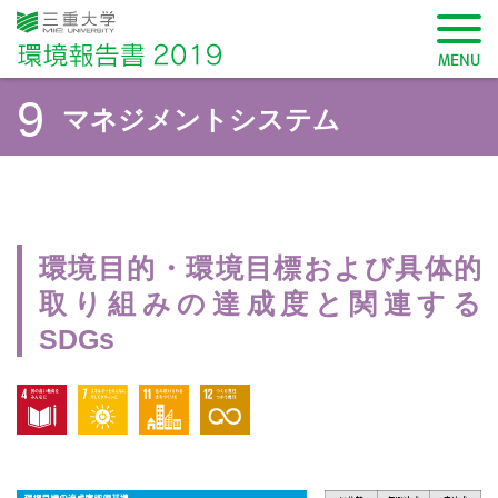
三重大学 環境報告書2019
MENU
9
マネジメントシステム
SDGsから記事を検索
環境目的・環境目標および具体的
取り組みの達成度と関連する
SDGs
学長メッセージ
4 質の高い教育をみんなに
7 エネルギーをみんなに、そしてクリーンに
11 住み続けられるまちづくりを
12 つくる責任つかう責任
三重大学環境方針