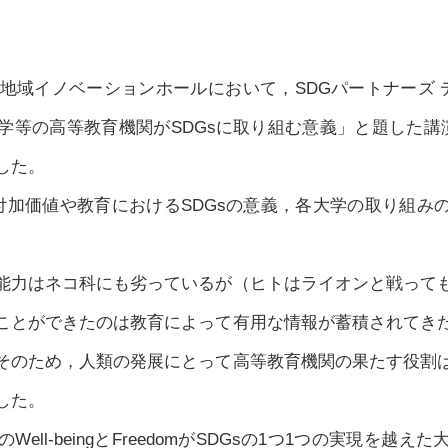
地域イノベーションホールにおいて，SDGパートナーズ デ
学等の高等教育機関がSDGsに取り組む意義」と題した講演
した。
付加価値や教育におけるSDGsの意義，各大学の取り組み
力はネコ科にも劣っているが（ヒトはライオンと戦って
ことができたのは教育によって有用な情報が蓄積されてき
そのため，人類の発展にとって高等教育機関の果たす役割
した。
ll-beingとFreedomがSDGsの1つ1つの実現を越