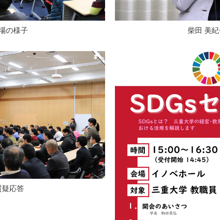
場の様子
柴田 美
質疑応答