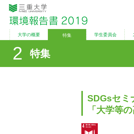
三重大学 環境報告書2
2
特集
SDGsセミ
「大学等の
4 質の高い教育