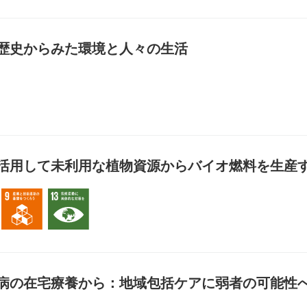
歴史からみた環境と人々の生活
11 住み続けられるまちづくりを
活用して未利用な植物資源からバイオ燃料を生産
7 エネルギーをみんなに、そしてクリーンに
9 産業と技術革新の基盤をつくろう
13 気候変動に具体的な対策を
病の在宅療養から：地域包括ケアに弱者の可能性