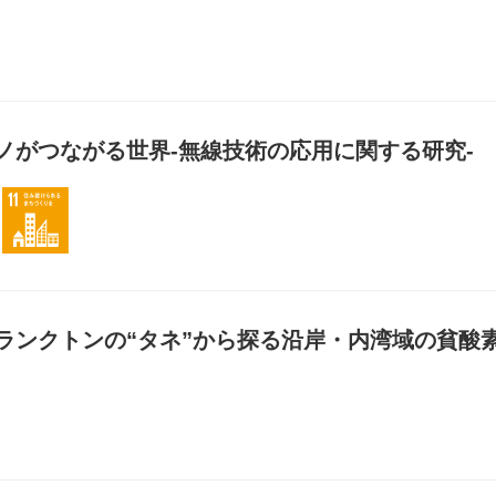
3 すべての人に健康と福祉を
ノがつながる世界-無線技術の応用に関する研究-
9 産業と技術革新の基盤をつくろう
11 住み続けられるまちづくりを
ランクトンの“タネ”から探る沿岸・内湾域の貧酸
14 海の豊かさを守ろう