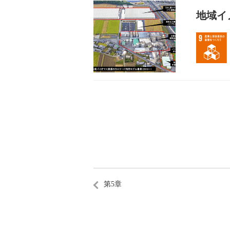
地域イ
第5章