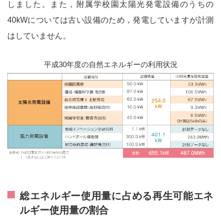
Mie University Environmental Strategy
しました。また，附属学校園太陽光発電設備のうちの
40kWについては古い設備のため，発電していますが計測
はしていません。
三重大学が目指す環境
平成30年度の自然エネルギーの利用状況
三重大学の概要
特集
環境ISO学生委員会の活動
サステイナブル・
総エネルギー使用量に占める再生可能エネ
スマートキャンパス
ルギー使用量の割合