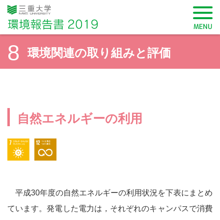
三重大学 環境報告書2019
MENU
8
環境関連の取り組みと評価
SDGsから記事を検索
自然エネルギーの利用
7 エネルギーをみんなに、そしてクリーンに
12 つくる責任つかう責任
学長メッセージ
三重大学環境方針
平成30年度の自然エネルギーの利用状況を下表にまとめ
ています。発電した電力は，それぞれのキャンパスで消費