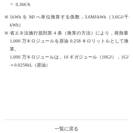
0.366％
用語解説
1kWh を MJ へ単位換算する係数，3.6MJ/kWh（3.6GJ/千
kWh）
記事一覧
省エネ法施行規則第 4 条（換算の方法）により，発熱量
1,000 万キロジュールを原油 0.258 キロリットルとして換
算。
1,000 万キロジュールは，10 ギガジュール（10GJ），1GJ
＝0.0258kL（原油）
一覧に戻る