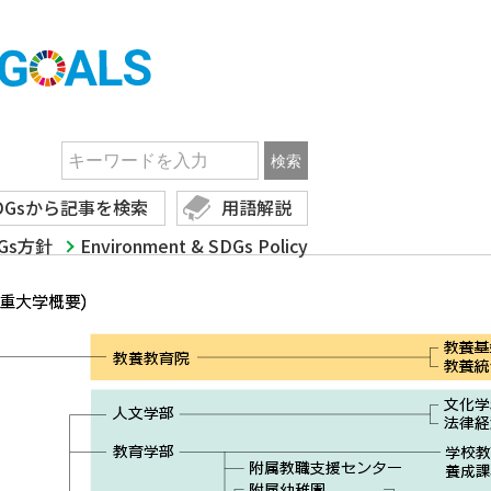
SUSTAINABLE DEVELOPMENT GOALS
DGsから記事を検索
用語解説
Gs方針
Environment & SDGs Policy