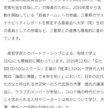
炭素社会を目指して」の推進のために、2020年度から活
動を開始している「若者チーム」への参画、三重県のサス
テナビリティレポートを策定する委員会へ大学（院）生初
の委員としての参画など、三重県との連携も積極的に進め
ています。
産官学民とのパートナーシップによる、地域で学ぶ
SDGsにも積極的に関わっています。2020年12月に「伝七
邸ESD-SDGsスクール」主催の『経済とSDGsー次世代人材
育成「論語と算盤」で未来を拓く』において、日本の近代
化の父と呼ばれる渋沢栄一の５代玄孫の渋澤 健氏の講演
会に、クラブのメンバーが参加し、コロナ禍の時代だから
こそ求められる人材やリーダーとは何かについて学び、渋
澤 健氏との活発な討論も行いました。