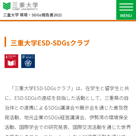
3
環境・SDGsコミュニケーション
三重大学
環境・SDGs報告書2021
三重大学ESD-SDGsクラブ
4 質の高い教育をみんなに
17 パートナーシップで目標を達成しよう
「三重大学ESD-SDGsクラブ」は、在学生と留学生と共
に、ESD-SDGsの達成を目指した活動として、三重県の自
治体との連携によるSDGs講演会や展示会を通じた普及啓
発活動、地元企業のSDGs経営講演会、伊勢湾の環境保全
活動、国際学会での研究発表、国際交流活動を通じた世界