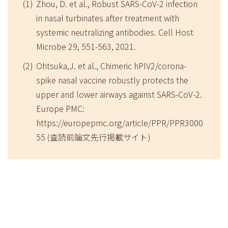
Zhou, D. et al., Robust SARS-CoV-2 infection
in nasal turbinates after treatment with
systemic neutralizing antibodies. Cell Host
Microbe 29, 551-563, 2021.
Ohtsuka,J. et al., Chimeric hPIV2/corona-
spike nasal vaccine robustly protects the
upper and lower airways against SARS-CoV-2.
Europe PMC:
https://europepmc.org/article/PPR/PPR3000
55 (査読前論文先行掲載サイト)