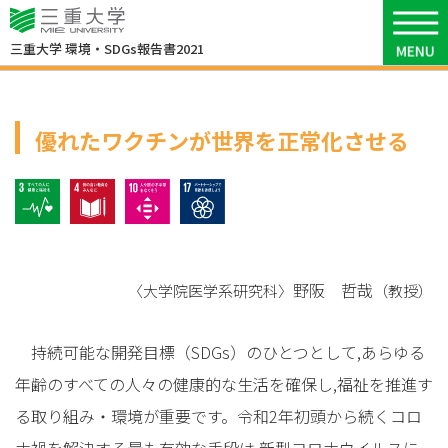
6
環境研究
三重大学
環境・SDGs報告書2021
優れたワクチンが世界を正常化させる
3 すべての人に健康と福祉を
4 質の高い教育をみんなに
10 人や国の不平等をなくそう
17 パートナーシップで目標を
野阪 哲哉
〈大学院医学系研究科〉
（教授）
持続可能な開発目標（SDGs）のひとつとして,あらゆる
年齢のすべての人々の健康的な生活を確保し,福祉を推進す
る取り組み・環境が重要です。令和2年初頭から続くコロ