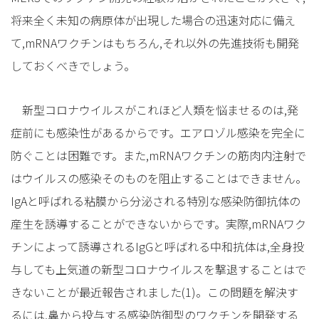
将来全く未知の病原体が出現した場合の迅速対応に備え
て,mRNAワクチンはもちろん,それ以外の先進技術も開発
しておくべきでしょう。
新型コロナウイルスがこれほど人類を悩ませるのは,発
症前にも感染性があるからです。エアロゾル感染を完全に
防ぐことは困難です。また,mRNAワクチンの筋肉内注射で
はウイルスの感染そのものを阻止することはできません。
IgAと呼ばれる粘膜から分泌される特別な感染防御抗体の
産生を誘導することができないからです。実際,mRNAワク
チンによって誘導されるIgGと呼ばれる中和抗体は,全身投
与しても上気道の新型コロナウイルスを撃退することはで
きないことが最近報告されました(1)。この問題を解決す
るには,鼻から投与する感染防御型のワクチンを開発する