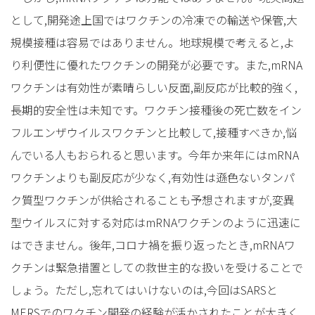
として,開発途上国ではワクチンの冷凍での輸送や保管,大
規模接種は容易ではありません。地球規模で考えると,よ
り利便性に優れたワクチンの開発が必要です。また,mRNA
ワクチンは有効性が素晴らしい反面,副反応が比較的強く,
長期的安全性は未知です。ワクチン接種後の死亡数をイン
フルエンザウイルスワクチンと比較して,接種すべきか,悩
んでいる人もおられると思います。今年か来年にはmRNA
ワクチンよりも副反応が少なく,有効性は遜色ないタンパ
ク質型ワクチンが供給されることも予想されますが,変異
型ウイルスに対する対応はmRNAワクチンのように迅速に
はできません。後年,コロナ禍を振り返ったとき,mRNAワ
クチンは緊急措置としての救世主的な扱いを受けることで
しょう。ただし,忘れてはいけないのは,今回はSARSと
MERSでのワクチン開発の経験が活かされたことが大きく,