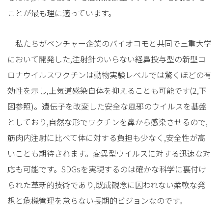
ことが最も理に適っています。
私たちがベンチャー企業のバイオコモと共同で三重大学
において開発した,注射針のいらない経鼻投与型の新型コ
ロナウイルスワクチンは動物実験レベルでは驚くほどの有
効性を示し,上気道感染自体を抑えることも可能です(2,下
図参照)。遺伝子を改変した安全な風邪のウイルスを基盤
としており,自然な形でワクチンを鼻から感染させるので,
筋肉内注射に比べて体に対する負担も少なく,安全性が高
いことも期待されます。変異型ウイルスに対する迅速な対
応も可能です。SDGsを実現するのは確かな科学に裏付け
られた革新的技術であり,既成観念に囚われない柔軟な発
想と危機管理を怠らない長期的ビジョンなのです。