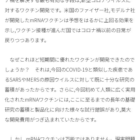
ナ禍を解決する最も有効な手段は,新型コロナウイルスに
対するワクチン開発です。米国のファイザー社,モデルナ社
が開発したmRNAワクチンは予想をはるかに上回る効果を
示し,ワクチン接種が進んだ国ではコロナ禍以前の日常が
戻りつつあります。
なぜこれほど短期間に優れたワクチンが開発できたので
しょうか？ それは,今回のCOVID-19と類似した疾患であ
るSARSやMERSの原因ウイルスに対して既に十分な研究の
蓄積があったからです。さらに,今回初めて人類に広く実用
化されたmRNAワクチンには,ここに至るまでの長年の基礎
研究の蓄積と製品化に向けた様々な試行錯誤があり,莫大
な開発費用がつぎ込まれていたからです。
しかし,mRNAワクチンは万能ではありません。現実問題