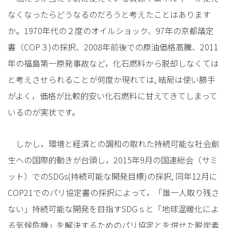
なくなったらどうなるのだろうと考えたことはあります
か。1970年代の２度のオイルショック、97年の京都議定
書（COP３)の採択、2008年前後での原油価格高騰、2011
年の福島第一原発事故など，化石燃料から脱却しなくては
と考えさせられることが何度か現れては, 結局は使い勝手
がよく，価格が比較的安い化石燃料に甘えてきてしまって
いるのが実状です。
しかし，環境と経済との調和の取れた持続可能な社会創
生への国際的動きが台頭し，2015年9月の国連総会（サミ
ット）でのSDGs(持続可能な開発目標)の採択, 同年12月に
COP21でのパリ協定書の採択によって，「誰一人取り残さ
ない」持続可能な開発を目指すSDGｓと「地球温暖化によ
る気候危機」を解決するためのパリ協定とを併せた脱炭素