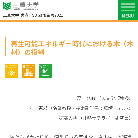
6
環境研究
三重大学
環境・SDGs報告書2021
再生可能エネルギー時代における木（木
材）の役割
7 エネルギーをみんなに、そしてクリーンに
11 住み続けられるまちづくりを
15 陸の豊かさも守ろう
森 久綱
（人文学部教授）
朴 恵淑
（名誉教授・特命副学長；環境・SDGs）
安部大樹
（北勢サテライト研究員）
私たちが当たり前に使えている資源やエネルギーが使え