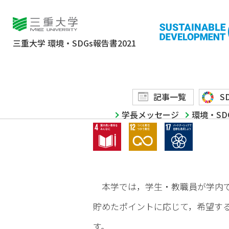
4
サステイナブル・ス
三重大学
環境・SDGs報告書2021
学生・教職員の環
記事一覧
S
学長メッセージ
環境・SD
4 質の高い教育をみんなに
12 つくる責任つ
17 パ
本学では，学生・教職員が学内で
貯めたポイントに応じて，希望する
す。