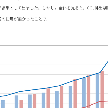
が結果として出ました。しかし，全体を見ると，CO
排出削
2
室の使用が無かったことで，