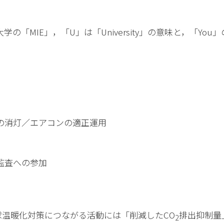
学の「MIE」，「U」は「University」の意味と，「Yo
の消灯／エアコンの適正運用
監査への参加
温暖化対策につながる活動には「削減したCO
排出抑制量
2