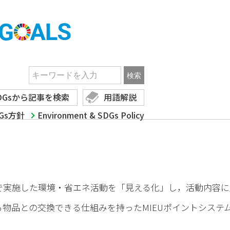
マートキャンパス
SUSTAINABLE DEVELOPMENT GOALS
境活動の見える化「MIEUポイン
DGsから記事を検索
用語解説
Gs方針
Environment & SDGs Policy
かう責任
ートナーシップで目標を達成しよう
実施した環境・省エネ活動を「見える化」し，活動内容に
物品との交換できる仕組みを持ったMIEUポイントシステム