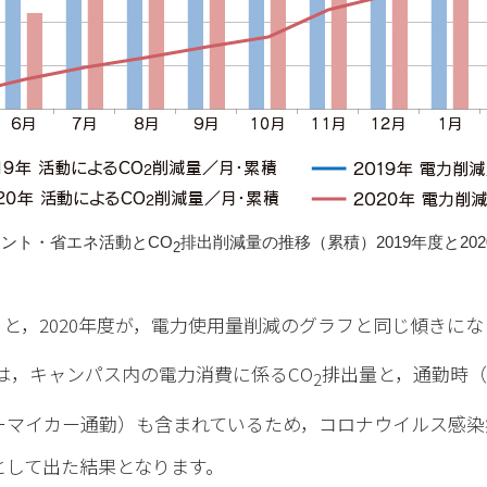
イント・省エネ活動とCO
排出削減量の推移（累積）2019年度と20
2
と，2020年度が，電力使用量削減のグラフと同じ傾きに
は，キャンパス内の電力消費に係るCO
排出量と，通勤時
2
ーマイカー通勤）も含まれているため，コロナウイルス感染
として出た結果となります。