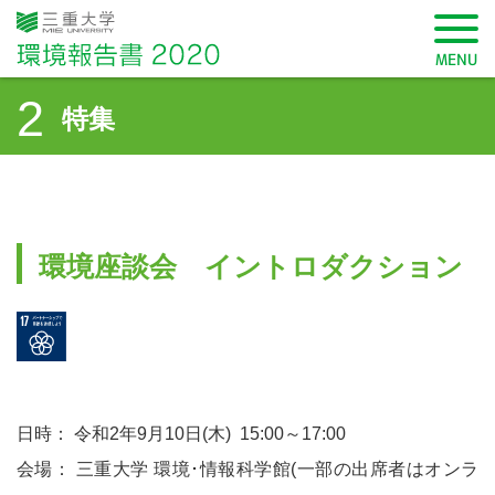
三重大学 環境報告書2020
MENU
2
特集
SDGsから記事を検索
環境座談会 イントロダクション
17 パートナーシップで目標を達成しよう
学長メッセージ
三重大学環境方針
日時： 令和2年9月10日(木) 15:00～17:00
会場： 三重大学 環境･情報科学館(一部の出席者はオンラ