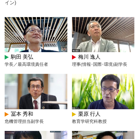
Mie University Environmental Strategy
イン)
三重大学が目指す環境
駒田 美弘
梅川 逸人
三重大学の概要
学長／最高環境責任者
理事(情報･国際･環境)副学長
特集
環境ISO学生委員会の活動
栗原 行人
冨本 秀和
サステイナブル・
教育学研究科教授
危機管理担当副学長
スマートキャンパス