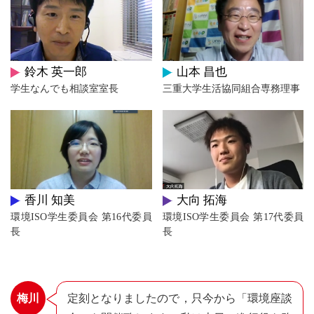
環境教育
鈴木 英一郎
山本 昌也
環境研究
学生なんでも相談室室長
三重大学生活協同組合専務理事
環境コミュニケーション
環境関連の取り組みと評価
香川 知美
大向 拓海
マネジメントシステム
環境ISO学生委員会 第16代委員
環境ISO学生委員会 第17代委員
長
長
第三者評価
梅川
定刻となりましたので，只今から「環境座談