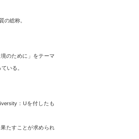
性物質の総称。
環境のために」をテーマ
っている。
iversity：Uを付したも
を果たすことが求められ