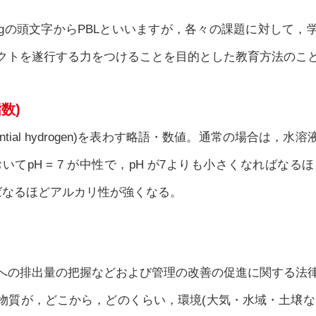
d Learningの頭文字からPBLといいますが，各々の課題に対し
クトを遂行する力をつけることを目的とした教育方法のこ
数)
ential hydrogen)を表わす略語・数値。通常の場合は，
おいてpH = 7 が中性で，pH が7よりも小さくなればなる
ばなるほどアルカリ性が強くなる。
への排出量の把握などおよび管理の改善の促進に関する法
物質が，どこから，どのくらい，環境(大気・水域・土壌な