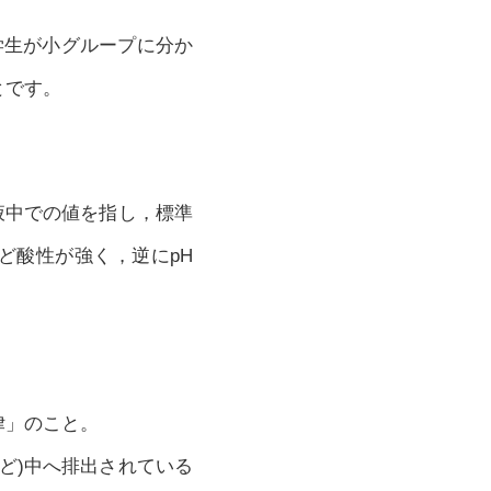
て，学生が小グループに分か
とです。
水溶液中での値を指し，標準
ほど酸性が強く，逆にpH
律」のこと。
ど)中へ排出されている