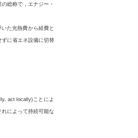
業の総称で，エナジー・
浮いた光熱費から経費と
せずに省エネ設備に切替
ct locally)ことによ
それによって持続可能な