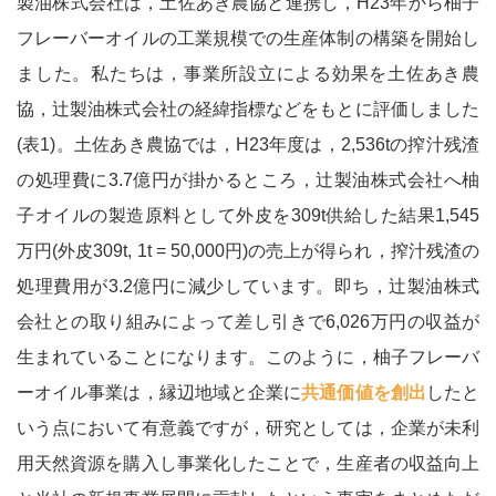
製油株式会社は，土佐あき農協と連携し，H23年から柚子
フレーバーオイルの工業規模での生産体制の構築を開始し
用語解説
ました。私たちは，事業所設立による効果を土佐あき農
協，辻製油株式会社の経緯指標などをもとに評価しました
記事一覧
(表1)。土佐あき農協では，H23年度は，2,536tの搾汁残渣
の処理費に3.7億円が掛かるところ，辻製油株式会社へ柚
子オイルの製造原料として外皮を309t供給した結果1,545
万円(外皮309t, 1t = 50,000円)の売上が得られ，搾汁残渣の
処理費用が3.2億円に減少しています。即ち，辻製油株式
会社との取り組みによって差し引きで6,026万円の収益が
生まれていることになります。このように，柚子フレーバ
ーオイル事業は，縁辺地域と企業に
共通価値を創出
したと
いう点において有意義ですが，研究としては，企業が未利
用天然資源を購入し事業化したことで，生産者の収益向上