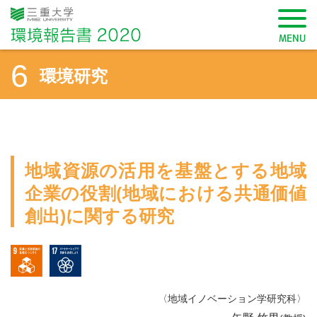
三重大学 環境報告書2020
MENU
6
環境研究
SDGsから記事を検索
地域資源の活用を基盤とする地域
企業の役割(地域における共通価値
創出)に関する研究
学長メッセージ
9 産業と技術革新の基盤をつくろう
17 パートナーシップで目標を達成しよう
三重大学環境方針
〈地域イノベーション学研究科〉