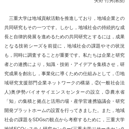
矢野 竹男
(教授)
Mie University Environmental Strategy
三重大学は地域貢献活動を推進しており，地域企業との
三重大学が目指す環境
共同研究もその一つです。しかし，地域社会の持続的な成
長と自律的発展を進めるための共同研究とするには，成果
となる技術シーズを前提に，地域社会の課題やその状況
三重大学の概要
も，同時に調査することが重要です。私たちは企業と研究
者との連携により，知識・技術・アイデアを集積させ，研
特集
究成果を創出し，事業化に導くための仕組みとして，①地
域研究支援部門企業ネットワークの構築，②(一般社会法
人)奥伊勢バイオサイエンスセンターの設立，③農水省
環境ISO学生委員会の活動
「知」の集積と拠点と活用の場・産学官連携協議会・研究
開発プラットホームの設置を行ってきました。また，地域
サステイナブル・
社会の課題をSDGsの観点から考察するために，三重大学
スマートキャンパス
地域ECOシステム研究センター(三重大学リサーチセンタ