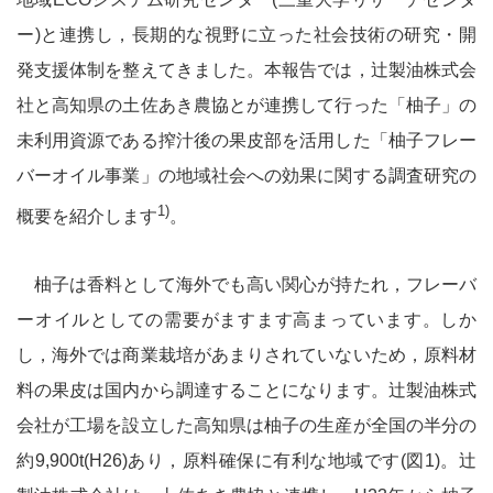
ー)と連携し，長期的な視野に立った社会技術の研究・開
環境教育
発支援体制を整えてきました。本報告では，辻製油株式会
社と高知県の土佐あき農協とが連携して行った「柚子」の
環境研究
未利用資源である搾汁後の果皮部を活用した「柚子フレー
バーオイル事業」の地域社会への効果に関する調査研究の
環境コミュニケーション
1)
概要を紹介します
。
環境関連の取り組みと評価
柚子は香料として海外でも高い関心が持たれ，フレーバ
ーオイルとしての需要がますます高まっています。しか
マネジメントシステム
し，海外では商業栽培があまりされていないため，原料材
料の果皮は国内から調達することになります。辻製油株式
第三者評価
会社が工場を設立した高知県は柚子の生産が全国の半分の
約9,900t(H26)あり，原料確保に有利な地域です(図1)。辻