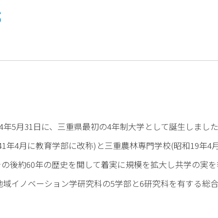
三重大学
年5月31日に、三重県最初の4年制大学として誕生しまし
1年4月に教育学部に改称)と三重農林専門学校(昭和19年
その後約60年の歴史を閲して着実に規模を拡大し共学の実
地域イノベーション学研究科の5学部と6研究科を有する総