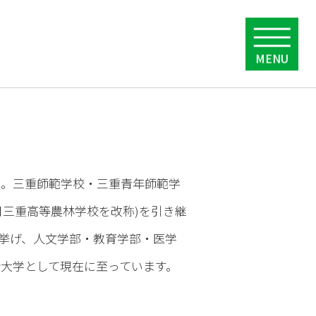
た。三重師範学校・三重青年師範学
4月三重高等農林学校を改称)を引き継
を挙げ、人文学部・教育学部・医学
合大学として現在に至っています。