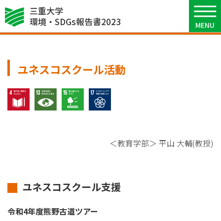
三重大学
3
環境・SDGsコミュニケーション
環境・SDGs報告書2023
ユネスコスクール活動
4 質の高い教育をみんなに
13 気候変動に具体的な対策を
15 陸の豊かさも守ろう
17 パートナーシップで目標を
＜教育学部＞ 平山 大輔(教授)
ユネスコスクール支援
令和4年度熊野古道ツアー